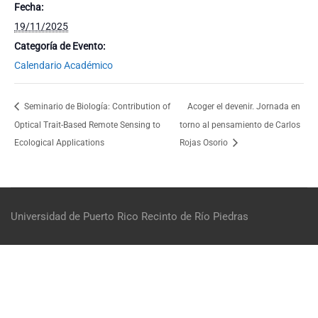
Fecha:
19/11/2025
Categoría de Evento:
Calendario Académico
Seminario de Biología: Contribution of
Acoger el devenir. Jornada en
Optical Trait-Based Remote Sensing to
torno al pensamiento de Carlos
Ecological Applications
Rojas Osorio
Universidad de Puerto Rico
Recinto de Río Piedras