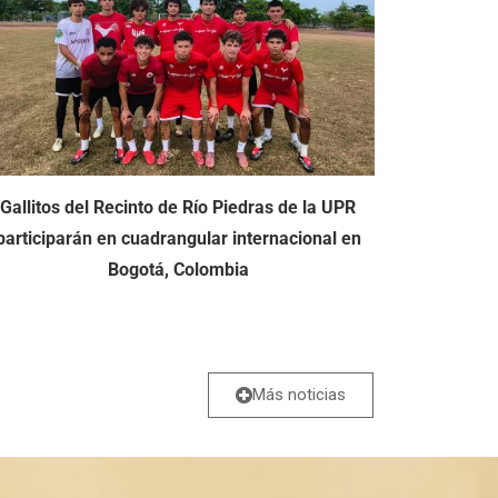
Gallitos del Recinto de Río Piedras de la UPR
Más de 
participarán en cuadrangular internacional en
comienza
Bogotá, Colombia
Rec
Más noticias