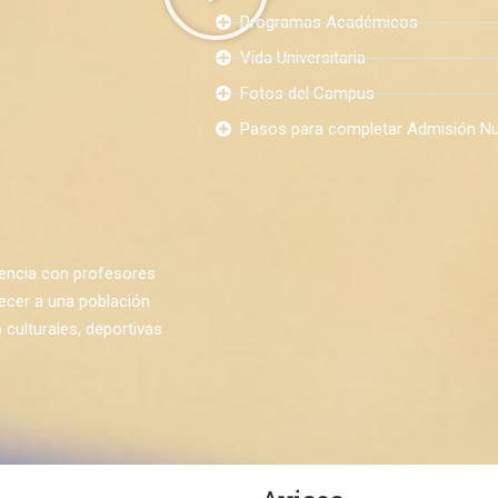
Programas Académicos
Vida Universitaria
Fotos del Campus
Pasos para completar Admisión N
lencia con profesores
ecer a una población
 culturales, deportivas