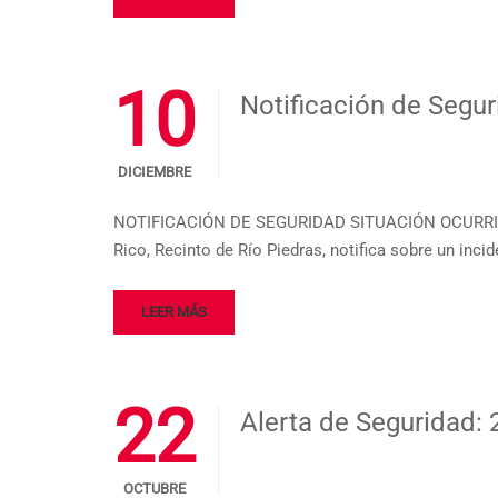
10
Notificación de Segu
DICIEMBRE
NOTIFICACIÓN DE SEGURIDAD SITUACIÓN OCURRIDA E
Rico, Recinto de Río Piedras, notifica sobre un in
LEER MÁS
22
Alerta de Seguridad: 
OCTUBRE