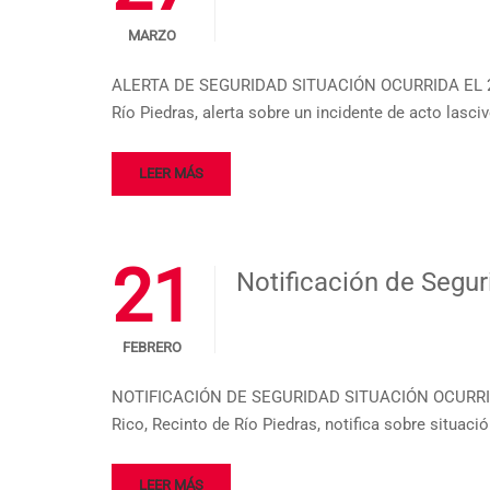
MARZO
ALERTA DE SEGURIDAD SITUACIÓN OCURRIDA EL 27 DE
Río Piedras, alerta sobre un incidente de acto las
LEER MÁS
21
Notificación de Segur
FEBRERO
NOTIFICACIÓN DE SEGURIDAD SITUACIÓN OCURRIDA E
Rico, Recinto de Río Piedras, notifica sobre situa
LEER MÁS