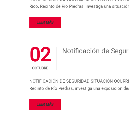
Rico, Recinto de Río Piedras, investiga una situa
LEER MÁS
02
Notificación de Segur
OCTUBRE
NOTIFICACIÓN DE SEGURIDAD SITUACIÓN OCURRIDA E
Recinto de Río Piedras, investiga una exposición 
LEER MÁS