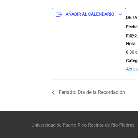
AÑADIR AL CALENDARIO
DETA
Fecha
mayo 
Hora:
8:30 a
Catego
Activ
Feriado: Día de la Recordación
Universidad de Puerto Rico
Recinto de Río Piedras