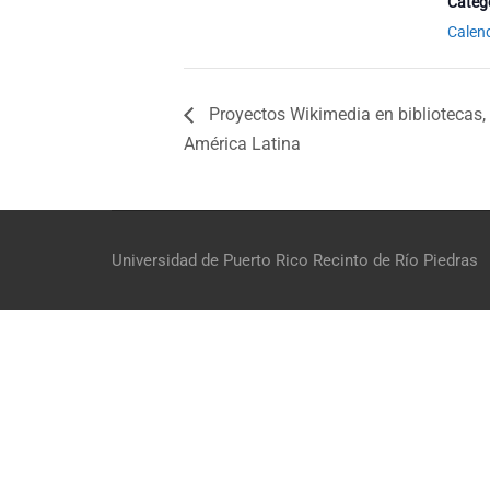
Catego
Calen
Proyectos Wikimedia en bibliotecas, 
América Latina
Universidad de Puerto Rico
Recinto de Río Piedras