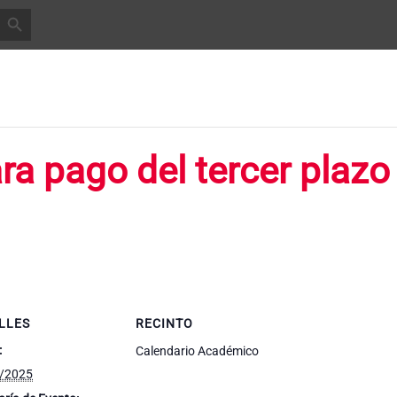
BOTÓN DE BÚSQUEDA
INICIO
ACADEMIA
ADMISIONES
ESTUDIANTES
REGIST
ra pago del tercer plazo
LLES
RECINTO
:
Calendario Académico
/2025