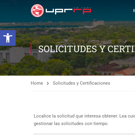
Open toolbar
SOLICITUDES Y CERT
Home
Solicitudes y Certificaciones
Localice la solicitud que interesa obtener. Lea c
gestionar las solicitudes con tiempo.