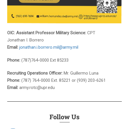
OIC: Assistant Professor Military Science:
CPT
Jonathan I. Borrero
Email:
jonathan.i.borrero.mil@army.mil
Phone:
(787)764-0000 Ext 85233
Recruiting Operations Officer:
Mr. Guillermo Luna
Phone:
(787) 764-0000 Ext. 85221 or (939) 203-6261
Email:
army.rotc@upr.edu
Follow Us