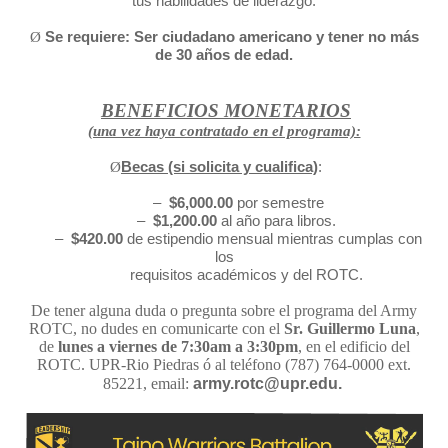
tus habilidades de liderazgo.
Se requiere:
Ser ciudadano americano y tener no más
Ø
de 30 años de edad.
BENEFICIOS MONETARIOS
(una vez haya contratado en el programa):
Becas
(si solicita y cualifica)
:
Ø
–
$6,000.00
por semestre
–
$1,200.00
al año para libros.
–
$420.00
de
estipendio mensual mientras cumplas con
los
requisitos académicos y del ROTC.
De tener alguna duda o pregunta sobre el programa del Army
ROTC, no dudes en comunicarte con el
Sr. Guillermo Luna
,
de
lunes a viernes de 7:30am a 3:30pm
, en el edificio del
ROTC. UPR-Rio Piedras ó al teléfono (787) 764-0000 ext.
85221, email:
army.rotc@upr.edu.