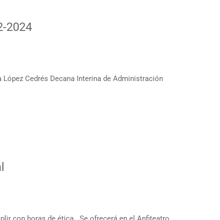
2-2024
ópez Cedrés Decana Interina de Administración
l
lir con horas de ética. Se ofrecerá en el Anfiteatro