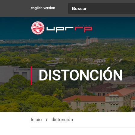
Buscar:
english version
DISTONCIÓN
Inicio
distonción