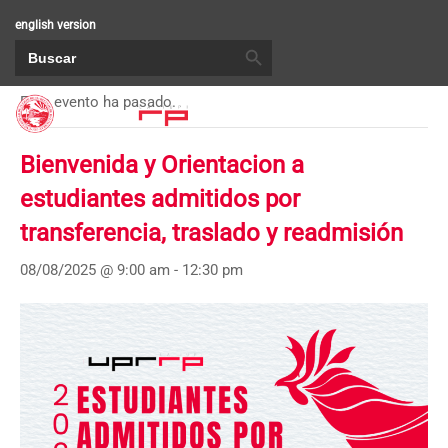
english version
BOTÓN DE BÚSQUEDA
Buscar:
« Todos los Eventos
Este evento ha pasado.
Bienvenida y Orientacion a
estudiantes admitidos por
transferencia, traslado y readmisión
08/08/2025 @ 9:00 am
-
12:30 pm