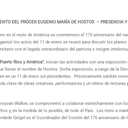
IENTO DEL PRÓCER EUGENIO MARÍA DE HOSTOS – PRESENCIA Y
como en el resto de América se conmemoro el 175 aniversario del n
nizó los actos del 11 de enero se reunió para discutir los planes
itario con el legado extraordinario del patriota e insigne intelectua
 Puerto Rico y América”
, inician las actividades con una exposició
 que llevan el nombre de Hostos. Dicha exposición, a cargo de la Dec
en en un 11 de enero sin precedentes. Próximamente saldrán convo
oda clase de obras creativas,
performances
y un relevo de lecturas 
. Uroyoán Walker, se comprometió a colaborar estrechamente con lo
Rico y, en la medida de lo posible, de todo el País. Les insto a m
tambide Géigel es el Coordinador del Comité del 175 aniversario de