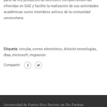
parte de los productos de Microsoft complementen las
ofrecidas en GAE y facilite la realización de sus actividades
académicas como miembros activos de la comunidad
universitaria.
Etiqueta:
circular
,
correo electrónico
,
división tecnologías
,
dtaa
,
microsoft
,
migración
Compartir:
Universidad de Puerto Rico
Recinto de Río Piedras