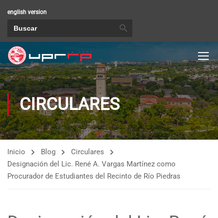
english version
BOTÓN DE BÚSQUEDA
Buscar:
CIRCULARES
Inicio
Blog
Circulares
Designación del Lic. René A. Vargas Martínez como
Procurador de Estudiantes del Recinto de Río Piedras