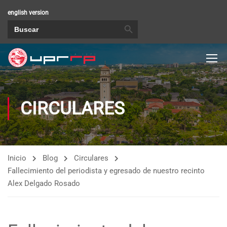
english version
BOTÓN DE BÚSQUEDA
Buscar:
CIRCULARES
Inicio
Blog
Circulares
Fallecimiento del periodista y egresado de nuestro recinto
Alex Delgado Rosado