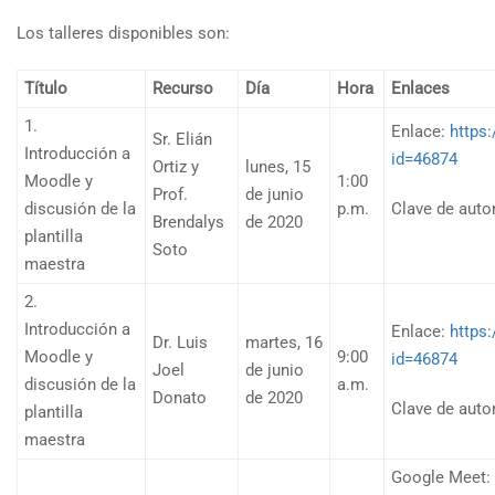
Los talleres disponibles son:
Título
Recurso
Día
Hora
Enlaces
1.
Enlace:
https:
Sr. Elián
Introducción a
id=46874
Ortiz y
lunes, 15
Moodle y
1:00
Prof.
de junio
discusión de la
p.m.
Clave de aut
Brendalys
de 2020
plantilla
Soto
maestra
2.
Introducción a
Enlace:
https:
Dr. Luis
martes, 16
Moodle y
9:00
id=46874
Joel
de junio
discusión de la
a.m.
Donato
de 2020
Clave de aut
plantilla
maestra
Google Meet: