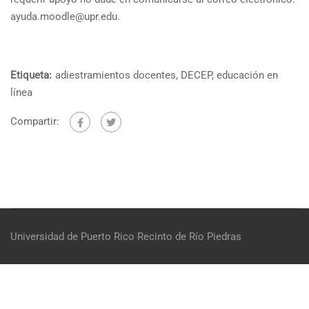
ayuda.moodle@upr.edu.
Etiqueta:
adiestramientos docentes
,
DECEP
,
educación en
línea
Compartir:
Universidad de Puerto Rico
Recinto de Río Piedras