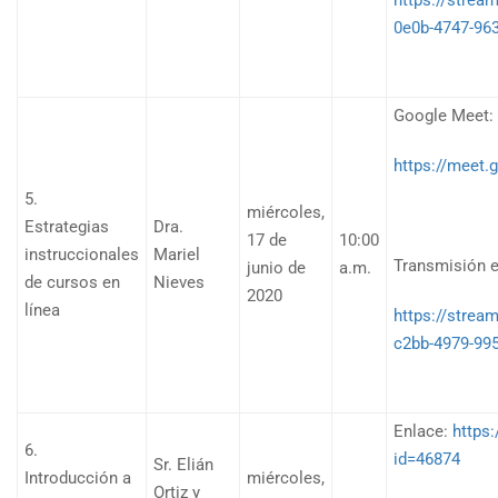
https://stre
0e0b-4747-96
Google Meet:
https://meet.
5.
miércoles,
Estrategias
Dra.
17 de
10:00
instruccionales
Mariel
Transmisión e
junio de
a.m.
de cursos en
Nieves
2020
línea
https://stre
c2bb-4979-99
Enlace:
https:
6.
id=46874
Sr. Elián
Introducción a
miércoles,
Ortiz y