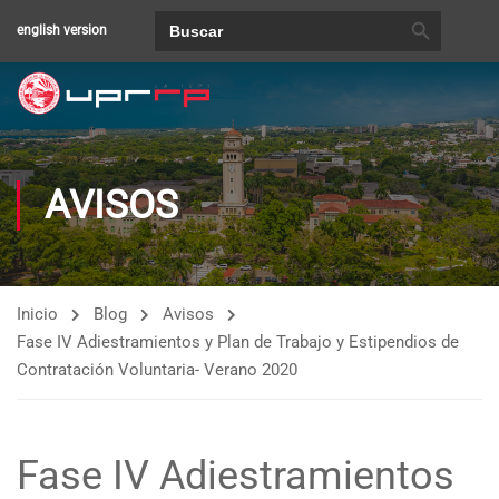
BOTÓN DE BÚSQUEDA
Buscar:
english version
AVISOS
Inicio
Blog
Avisos
Fase IV Adiestramientos y Plan de Trabajo y Estipendios de
Contratación Voluntaria- Verano 2020
Fase IV Adiestramientos