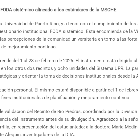
nal FODA sistémico alineado a los estándares de la MSCHE
la Universidad de Puerto Rico, y a tenor con el cumplimiento de lo
uestionario institucional FODA sistémico. Esta encomienda de la 
 las percepciones de la comunidad universitaria en torno a las fort
 y de mejoramiento continuo.
ende del 1 al 28 de febrero de 2026. El instrumento está dirigido a
o en los otros dos recintos y ocho unidades del Sistema UPR. La par
tratégicas y orientar la toma de decisiones institucionales desde la
ficación personal. El mismo estará disponible a partir del 1 de feb
fines institucionales de planificación y mejoramiento continuo.
 validación del Recinto de Río Piedras, coordinado por la División d
tinencia del instrumento antes de su divulgación. Agradezco a la se
rilla, en representación del estudiantado; a la doctora María Medina
 Alequín, investigadores de la DIIA.