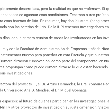
letamente desarrollada, pero la realidad es que no —afirma—. Si q
ser capaces de aguantar esas condiciones. Tenemos a tres profeso
ra esas baterías de litio. En resumen, hay dos ‘clusters’ (conglomer
ionada con las baterías de litio. De la IUPI tenemos investigadores e
s días, con la primera reunión de todos los involucrados en las inv
ra y con la Facultad de Administración de Empresas —añade Nicola
instrumentos nuevos para ponerlos en esta Escuela y que nuestros 
e Comercialización e Innovación, como parte del componente -en nu
tes propongan cómo puede comercializarse lo que están haciendo. 
 sus investigaciones.
ectora del proyecto —, el Dr. Arturo Hernández, la Dra. Yomaira Pagán
 la Universidad Ana G. Méndez-, el Dr. Miguel Goenaga.
espacios: al futuro de quienes participan en las investigaciones, al 
RInT y otros proyectos de investigación su justa dimensión. Vistos 