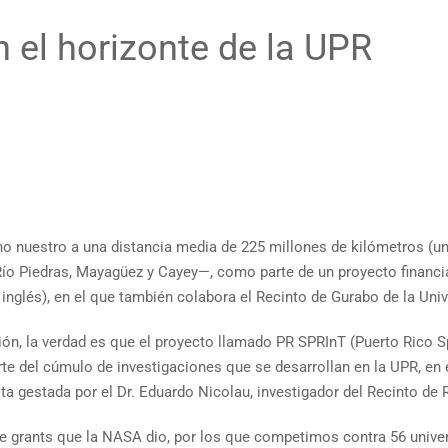
n el horizonte de la UPR
no nuestro a una distancia media de 225 millones de kilómetros (un
Río Piedras, Mayagüez y Cayey—, como parte de un proyecto financi
 inglés), en el que también colabora el Recinto de Gurabo de la Un
ión, la verdad es que el proyecto llamado PR SPRInT (Puerto Rico S
rte del cúmulo de investigaciones que se desarrollan en la UPR, en
 gestada por el Dr. Eduardo Nicolau, investigador del Recinto de R
 grants que la NASA dio, por los que competimos contra 56 universi