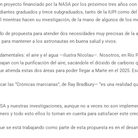
 un proyecto financiado por la NASA por los próximos tres años con 
diantes graduados y trece subgraduados, tanto de la IUPI como de
l mientras hacen su investigación, de la mano de algunos de los me
ado de propuesta para atender dos necesidades muy precisas de la
 para mantener a los astronautas en buena salud y vivos.
mentales: el aire y el agua —ilustra Nicolau—. Nosotros, en Río P
bajan con la purificación del aire, sacándole el dióxido de carbo
 atienda estas dos áreas para poder llegar a Marte en el 2025. Esa 
ar las “Crónicas marcianas”, de Ray Bradbury— “es una realidad qu
SA y nuestras investigaciones, aunque no a veces no son implemen
ro y todo esto ellos lo toman en cuenta para satisfacer este cred
que se está trabajando como parte de esta propuesta es en el desarr