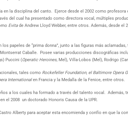
a en la disciplina del canto. Ejerce desde el 2002 como profesora
avés del cual ha presentado como directora vocal, múltiples produc
 como
Evita
de Andrew Lloyd Webber, entre otros. Además, desde el 20
 los papeles de “prima donna”, junto a las figuras más aclamadas,
 Montserrat Caballe. Posee varias producciones discográficas incl
s) Puccini (
Operatic Heroines
, Mel), Villa-Lobos (Mel), Rodrigo (C
acionales, tales como
Rockefeller Foundation, el Baltimore Opera G
era International
en Francia y la Medalla de la Fenice, entre otros.
ños a los cuales ha formado a través del talento vocal. Además, t
ado en el 2008 un doctorado Honoris Causa de la UPR.
 Castro Alberty para aceptar esta encomienda y confío en que la c