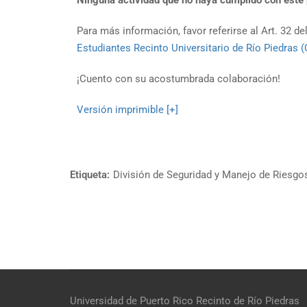
Ninguna actividad que no haya cumplido con este 
Para más información, favor referirse al Art. 32 de
Estudiantes Recinto
Universitario de Río Piedras (
¡Cuento con su acostumbrada colaboración!
Versión imprimible [+]
Etiqueta:
División de Seguridad y Manejo de Riesgo
Universidad de Puerto Rico
Recinto de Río Piedras