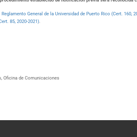
procedimiento establecido de notificación
previa será reconocida c
l
Reglamento General de la Universidad de
Puerto Rico (Cert. 160, 
Cert. 85, 2020-2021)
.
s
,
Oficina de Comunicaciones