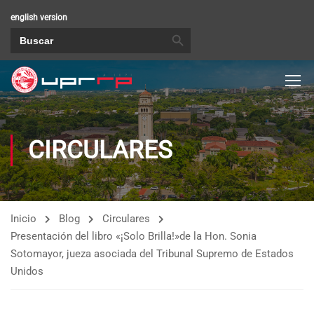
english version
BOTÓN DE BÚSQUEDA
Buscar:
CIRCULARES
Inicio
Blog
Circulares
Presentación del libro «¡Solo Brilla!»de la Hon. Sonia
Sotomayor, jueza asociada del Tribunal Supremo de Estados
Unidos