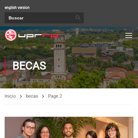
english version
BOTÓN DE BÚSQUEDA
Buscar:
BECAS
Inicio
becas
Page 2