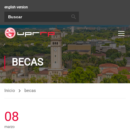
english version
BOTÓN DE BÚSQUEDA
Buscar:
BECAS
Inicio
becas
08
marzo