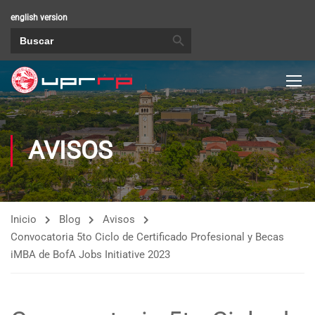
english version
BOTÓN DE BÚSQUEDA
Buscar:
AVISOS
Inicio
Blog
Avisos
Convocatoria 5to Ciclo de Certificado Profesional y Becas
iMBA de BofA Jobs Initiative 2023