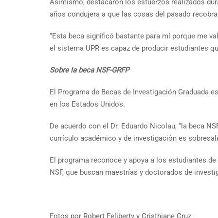
Asimismo, destacaron los esfuerzos realizados duran
años condujera a que las cosas del pasado recobraro
“Esta beca significó bastante para mí porque me val
el sistema UPR es capaz de producir estudiantes q
Sobre la beca
NSF-GRFP
El Programa de Becas de Investigación Graduada es 
en los Estados Unidos.
De acuerdo con el Dr. Eduardo Nicolau, “la beca N
currículo académico y de investigación es sobresalie
El programa reconoce y apoya a los estudiantes de 
NSF, que buscan maestrías y doctorados de investig
Fotos por Robert Feliberty y Cristhiane Cruz