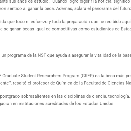
te sus años de estudio. “Cuando logro digerir la noticia, signific
n sentido al ganar la beca. Además, aclara el panorama del futuro”
ida que todo el esfuerzo y toda la preparación que he recibido aqu
ue se ganan becas igual de competitivas como estudiantes de Esta
un programa de la NSF que ayuda a asegurar la vitalidad de la base
SF Graduate Student Researchers Program (GRFP) es la beca más pre
nte”’, resaltó el profesor de Química de la Facultad de Ciencias Na
postgrado sobresalientes en las disciplinas de ciencia, tecnología
ación en instituciones acreditadas de los Estados Unidos.