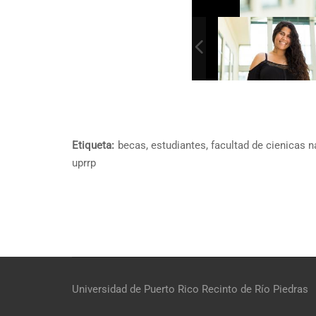
Etiqueta:
becas
,
estudiantes
,
facultad de cienicas n
uprrp
Universidad de Puerto Rico
Recinto de Río Piedras