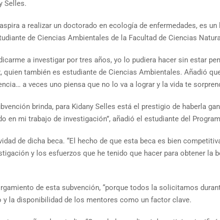
 Selles.
aspira a realizar un doctorado en ecología de enfermedades, es un
estudiante de Ciencias Ambientales de la Facultad de Ciencias Natura
icarme a investigar por tres años, yo lo pudiera hacer sin estar pen
z, quien también es estudiante de Ciencias Ambientales. Añadió que
ncia… a veces uno piensa que no lo va a lograr y la vida te sorpre
nción brinda, para Kidany Selles está el prestigio de haberla gana
 en mi trabajo de investigación”, añadió el estudiante del Progra
ividad de dicha beca. “El hecho de que esta beca es bien competitiv
tigación y los esfuerzos que he tenido que hacer para obtener la be
otorgamiento de esta subvención, “porque todos la solicitamos dura
 y la disponibilidad de los mentores como un factor clave.