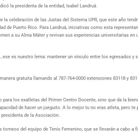
dicó la presidenta de la entidad, Isabel Landruá.
 la celebración de las Justas del Sistema UPR, que este año tend
dad de Puerto Rico. Para Landruá, iniciativas como esta representa
rnen a su Alma Máter y revivan sus experiencias universitarias en 
ta…ese es nuestro lema: mantener un vínculo entre los egresados y
 manera gratuita llamando al 787-764-0000 extensiones 83118 y 83114
o para los exatletas del Primer Centro Docente, sino que da la bie
apacidad de hacer un jueguito. A lo mejor tu no eras atleta, pero t
 presidenta de la Asociación.
s torneos del equipo de Tenis Femenino, que se llevarán a cabo a fi