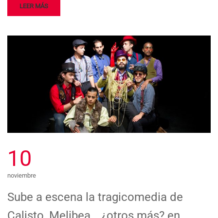
LEER MÁS
10
noviembre
Sube a escena la tragicomedia de
Calisto, Melibea… ¿otros más? en