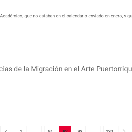
Académico, que no estaban en el calendario enviado en enero, y q
ncias de la Migración en el Arte Puertorr
1
…
91
92
93
…
130