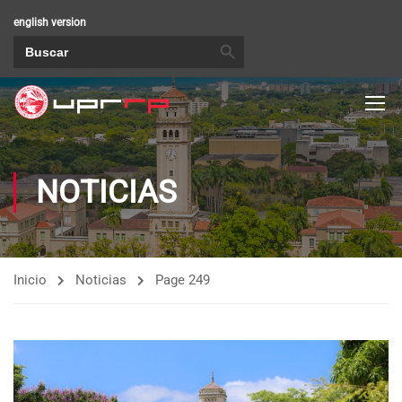
english version
BOTÓN DE BÚSQUEDA
Buscar:
NOTICIAS
Inicio
Noticias
Page 249