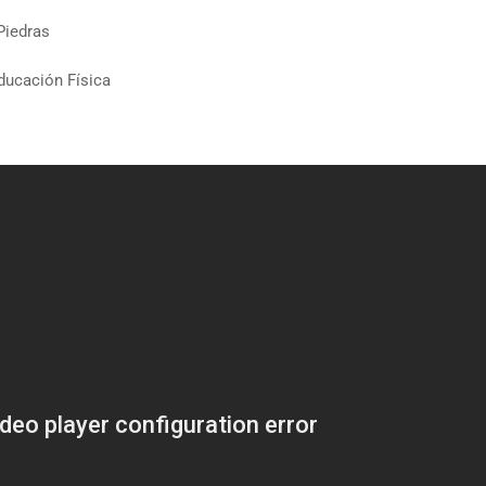
Piedras
ducación Física