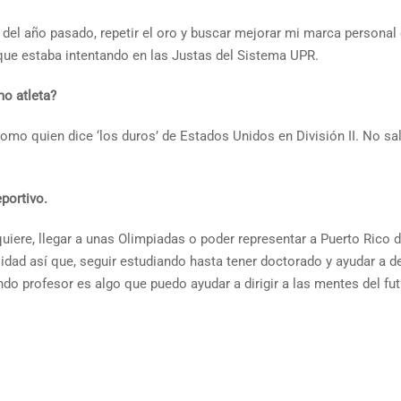
del año pasado, repetir el oro y buscar mejorar mi marca personal 
 que estaba intentando en las Justas del Sistema UPR.
mo atleta?
mo quien dice ‘los duros’ de Estados Unidos en División II. No 
eportivo
.
iere, llegar a unas Olimpiadas o poder representar a Puerto Rico d
idad así que, seguir estudiando hasta tener doctorado y ayudar a d
o profesor es algo que puedo ayudar a dirigir a las mentes del futu