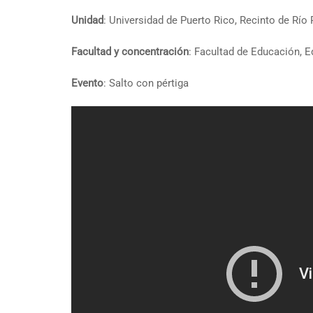
Unidad
: Universidad de Puerto Rico, Recinto de Río 
Facultad y concentración
: Facultad de Educación, E
Evento
: Salto con pértiga