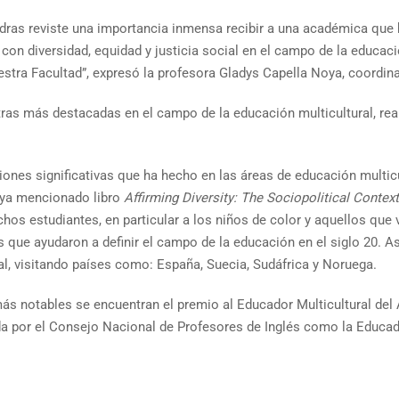
edras reviste una importancia inmensa recibir a una académica que
 con diversidad, equidad y justicia social en el campo de la educaci
estra Facultad”, expresó la profesora Gladys Capella Noya, coordin
ras más destacadas en el campo de la educación multicultural, real
nes significativas que ha hecho en las áreas de educación multicult
u ya mencionado libro
Affirming Diversity: The Sociopolitical Context
chos estudiantes, en particular a los niños de color y aquellos qu
 que ayudaron a definir el campo de la educación en el siglo 20. A
al, visitando países como: España, Suecia, Sudáfrica y Noruega.
s notables se encuentran el premio al Educador Multicultural del 
ada por el Consejo Nacional de Profesores de Inglés como la Educad