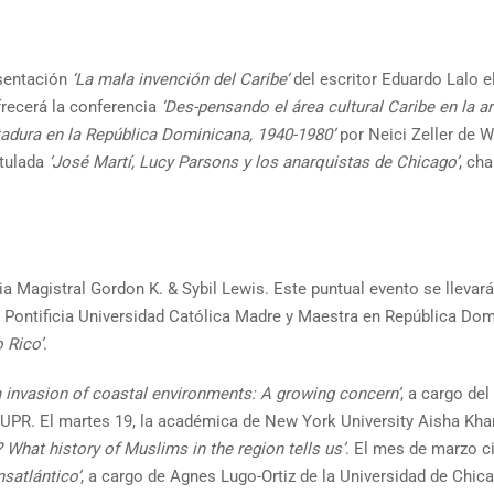
esentación
‘La mala invención del Caribe’
del escritor Eduardo Lalo el
frecerá la conferencia
‘Des-pensando el área cultural Caribe en la ar
ctadura en la República Dominicana, 1940-1980’
por Neici Zeller de W
itulada
‘José Martí, Lucy Parsons y los anarquistas de Chicago’
, ch
a Magistral Gordon K. & Sybil Lewis. Este puntual evento se llevará
Pontificia Universidad Católica Madre y Maestra en República Domi
 Rico’
.
invasion of coastal environments: A growing concern’
, a cargo de
a UPR. El martes 19, la académica de New York University Aisha Kha
 What history of Muslims in the region tells us’
. El mes de marzo ci
satlántico’
, a cargo de Agnes Lugo-Ortiz de la Universidad de Chic