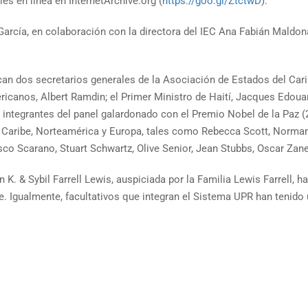
s en línea en InternetArchive.org (
https://goo.gl/ZtctwD
).
rcía, en colaboración con la directora del IEC Ana Fabián Maldon
an dos secretarios generales de la Asociación de Estados del Carib
icanos, Albert Ramdin; el Primer Ministro de Haití, Jacques Edoua
s, integrantes del panel galardonado con el Premio Nobel de la Paz 
l Caribe, Norteamérica y Europa, tales como Rebecca Scott, Norman 
sco Scarano, Stuart Schwartz, Olive Senior, Jean Stubbs, Oscar Zan
 K. & Sybil Farrell Lewis, auspiciada por la Familia Lewis Farrell, 
e. Igualmente, facultativos que integran el Sistema UPR han tenido