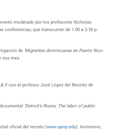
 evento moderado por los profesores Nicholas
s conferencias, que transcurren de 1:00 a 3:30 p.
estigación de
‘Migrantes dominicanas en Puerto Rico:
e ese mes.
& II’
con el profesor José López del Recinto de
l documental
‘Detroit’s Rivera: The labor of public
al oficial del recinto (
www.uprrp.edu
). Asimismo,