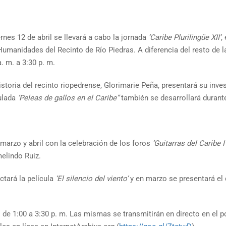
nes 12 de abril se llevará a cabo la jornada
‘Caribe Plurilingüe XII’
,
manidades del Recinto de Río Piedras. A diferencia del resto de la
. m. a 3:30 p. m.
Historia del recinto riopedrense, Glorimarie Peña, presentará su inv
tulada
‘Peleas de gallos en el Caribe”
también se desarrollará durant
marzo y abril con la celebración de los foros
‘Guitarras del Caribe I 
elindo Ruiz.
ctará la película
‘El silencio del viento’
y en marzo se presentará e
de 1:00 a 3:30 p. m. Las mismas se transmitirán en directo en el port