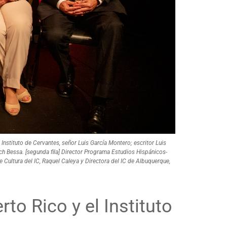
Instituto de Cervantes, señor Luis García Montero; escritor Luis
ch Bessa. [segunda fila] Director Programa Estudios Hispánicos-
Cultura del IC, Raquel Caleya y Directora del IC de Albuquerque,
to Rico y el Instituto