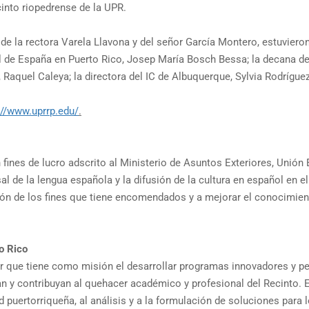
into riopedrense de la UPR.
de la rectora Varela Llavona y del señor García Montero, estuvieron
ral de España en Puerto Rico, Josep María Bosch Bessa; la decana 
, Raquel Caleya; la directora del IC de Albuquerque, Sylvia Rodríguez
://www.uprrp.edu/
.
n fines de lucro adscrito al Ministerio de Asuntos Exteriores, Un
l de la lengua española y la difusión de la cultura en español en e
ión de los fines que tiene encomendados y a mejorar el conocimien
o Rico
 que tiene como misión el desarrollar programas innovadores y pert
 y contribuyan al quehacer académico y profesional del Recinto. E
 puertorriqueña, al análisis y a la formulación de soluciones par