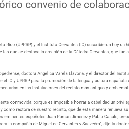
tórico convenio de colabora
rto Rico (UPRRP) y el Instituto Cervantes (IC) suscribieron hoy un h
e las que se destaca la creación de la Cátedra Cervantes, que fue 
riopedrense, doctora Angélica Varela Llavona, y el director del Inst
 el IC y UPRRP para la promoción de la lengua y cultura española e
entarias en las instalaciones del recinto más antiguo y emblemát
ente conmovida, porque es imposible honrar a cabalidad un privileg
 como rectora de nuestro recinto, que de esta manera renueva su f
s los eminentes españoles Juan Ramón Jiménez y Pablo Casals, cre
nera la compañía de Miguel de Cervantes y Saavedra”, dijo la docto