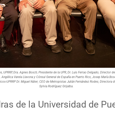
, UPRRP, Dra. Agnes Bosch; Presidente de la UPR, Dr. Luis Ferrao Delgado; Director de 
a. Angélica Varela Llavona y Cónsul General de España en Puerto Rico, Josep María Bos
cos-UPRRP Dr. Miguel Náter; CEO de Metropistas Julián Fernández Rodes; Directora de 
Sylvia Rodríguez Grijalba.
ras de la Universidad de Puer