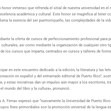
honor inmenso que refrenda el sitial de nuestra universidad en el m
elencia académica y cultural. Este honor se magnifica al tener co
uma la esencia del ser puertorriqueño, las complejidades de la vida
iante la oferta de cursos de perfeccionamiento profesional para p
 culturales, así como mediante la organización de cualquier otro ti
de los cursos que imparta, centrados en cursos y talleres de forma
ipar en este encuentro dedicado a la edición, la literatura y las le
 creación en español y del entramado editorial de Puerto Rico”, sost
y estas iniciativas dan un impulso aún mayor a los escritores, tr
mundo del libro y la cultura», pronunció.
uis A. Ferrao expresó que “nuevamente la Universidad de Puerto Rico 
 cuyos fines primordiales son la promoción universal de la lengua es