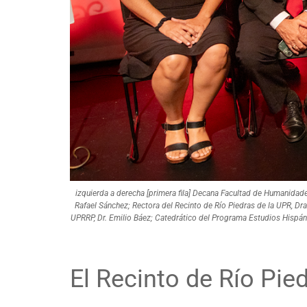
izquierda a derecha [primera fila] Decana Facultad de Humanidades
Rafael Sánchez; Rectora del Recinto de Río Piedras de la UPR, Dr
UPRRP, Dr. Emilio Báez; Catedrático del Programa Estudios Hispáni
El Recinto de Río Pied