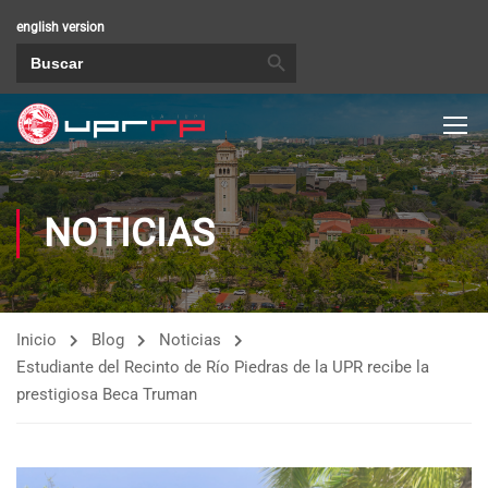
english version
BOTÓN DE BÚSQUEDA
Buscar:
NOTICIAS
Inicio
Blog
Noticias
Estudiante del Recinto de Río Piedras de la UPR recibe la
prestigiosa Beca Truman