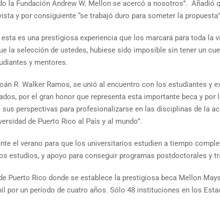
ando la Fundación Andrew W. Mellon se acercó a nosotros”. Añadió q
revista y por consiguiente “se trabajó duro para someter la propuesta”
 esta es una prestigiosa experiencia que los marcará para toda la 
que la selección de ustedes, hubiese sido imposible sin tener un cue
tudiantes y mentores.
yoán R. Walker Ramos, se unió al encuentro con los estudiantes y e
ados, por el gran honor que representa esta importante beca y por 
 sus perspectivas para profesionalizarse en las disciplinas de la a
versidad de Puerto Rico al País y al mundo”.
te el verano para que los universitarios estudien a tiempo complet
 los estudios, y apoyo para conseguir programas postdoctorales y 
n de Puerto Rico donde se establece la prestigiosa beca Mellon May
il por un período de cuatro años. Sólo 48 instituciones en los Est