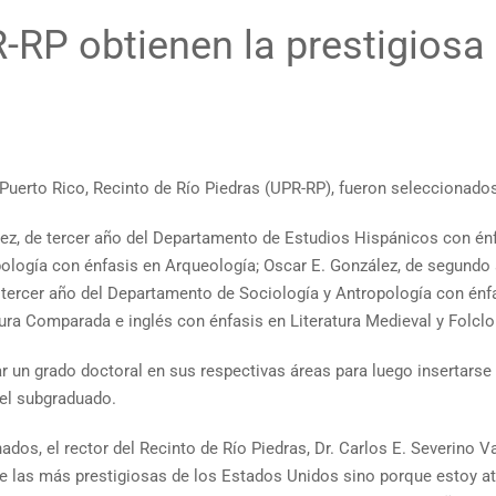
R-RP obtienen la prestigios
Puerto Rico, Recinto de Río Piedras (UPR-RP), fueron seleccionados
nez, de tercer año del Departamento de Estudios Hispánicos con énf
pología con énfasis en Arqueología; Oscar E. González, de segund
 tercer año del Departamento de Sociología y Antropología con énfa
tura Comparada e inglés con énfasis en Literatura Medieval y Folcl
un grado doctoral en sus respectivas áreas para luego insertarse
vel subgraduado.
os, el rector del Recinto de Río Piedras, Dr. Carlos E. Severino Va
na de las más prestigiosas de los Estados Unidos sino porque estoy 