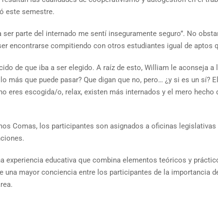
ió este semestre.
ra ser parte del internado me sentí inseguramente seguro”. No obs
 ser encontrarse compitiendo con otros estudiantes igual de aptos 
o de que iba a ser elegido. A raíz de esto, William le aconseja a 
 lo más que puede pasar? Que digan que no, pero… ¿y si es un sí? E
, no eres escogida/o, relax, existen más internados y el mero hecho
mos Comas, los participantes son asignados a oficinas legislativas
unciones.
na experiencia educativa que combina elementos teóricos y práctico
ve una mayor conciencia entre los participantes de la importancia d
área.