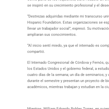
se inspiró en su crecimiento profesional y el des
“Destrezas adquiridas mediante mi transcurso univ
Hispanic Foundation. Estas organizaciones se esp
llevar un trabajador social”, expresó. Su motivaci
ampliaran sus conocimientos.
“Al inicio sentí miedo, ya que el internado es co
compartió.
El Internado Congresional de Córdova y Fernós, qu
los Estados Unidos y el gobierno federal, a estud
cuatro días de la semana; un día de seminarios; y
durante el semestre y presentan un proyecto de bi
académicos, mientras trabajan y estudian en la c
Mientras, William Edgardo Robles Torres, en quien 