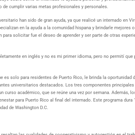
eo de cumplir varias metas profesionales y personales.
ersitario han sido de gran ayuda, ya que realicé un internado en V
ecializan en la ayuda a la comunidad hispana y brindarle mejores o
ón para solicitar fue el deseo de aprender y ser parte de otras expe
mpletamente en inglés y no es mi primer idioma, pero no permití que
e es solo para residentes de Puerto Rico, le brinda la oportunidad
iantes universitarios destacados. Los tres componentes principales
 un curso académico, que se reúne una vez por semana. Además, los
enestar para Puerto Rico al final del internado. Este programa dura
iudad de Washington D.C.
resaltan las cualidades de cooperativismo y autogestión en el traba