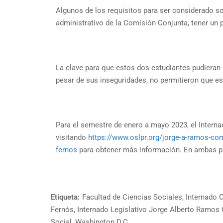
Algunos de los requisitos para ser considerado so
administrativo de la Comisión Conjunta, tener un 
La clave para que estos dos estudiantes pudieran 
pesar de sus inseguridades, no permitieron que esto
Para el semestre de enero a mayo 2023, el Intern
visitando
https://www.oslpr.org/jorge-a-ramos-co
fernos
para obtener más información. En ambas pá
Etiqueta:
Facultad de Ciencias Sociales
,
Internado 
Fernós
,
Internado Legislativo Jorge Alberto Ramo
Social
,
Washington D.C.