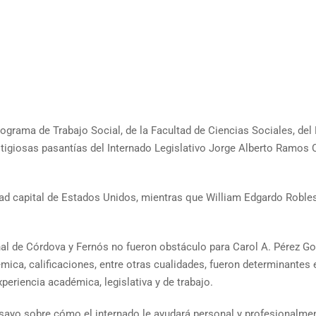
ograma de Trabajo Social, de la Facultad de Ciencias Sociales, del 
estigiosas pasantías del Internado Legislativo Jorge Alberto Ramos
dad capital de Estados Unidos, mientras que William Edgardo Robles 
al de Córdova y Fernós no fueron obstáculo para Carol A. Pérez Go
ica, calificaciones, entre otras cualidades, fueron determinantes e
periencia académica, legislativa y de trabajo.
sayo sobre cómo el internado le ayudará personal y profesionalmen