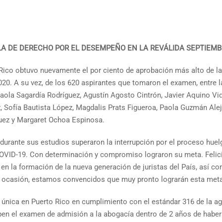
LA DE DERECHO POR EL DESEMPEÑO EN LA REVÁLIDA SEPTIEMB
Rico obtuvo nuevamente el por ciento de aprobación más alto de la
0. A su vez, de los 620 aspirantes que tomaron el examen, entre l
aola Sagardía Rodríguez, Agustín Agosto Cintrón, Javier Aquino Vid
Sofía Bautista López, Magdalis Prats Figueroa, Paola Guzmán Aleja
uez y Margaret Ochoa Espinosa.
durante sus estudios superaron la interrupción por el proceso huel
OVID-19. Con determinación y compromiso lograron su meta. Felici
 en la formación de la nueva generación de juristas del País, así 
a ocasión, estamos convencidos que muy pronto lograrán esta meta
 única en Puerto Rico en cumplimiento con el estándar 316 de la 
en el examen de admisión a la abogacía dentro de 2 años de habe