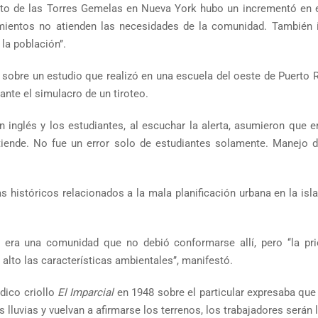
ento de las Torres Gemelas en Nueva York hubo un incrementó en e
entos no atienden las necesidades de la comunidad. También in
la población’’.
sobre un estudio que realizó en una escuela del oeste de Puerto R
nte el simulacro de un tiroteo.
 inglés y los estudiantes, al escuchar la alerta, asumieron que era
tiende. No fue un error solo de estudiantes solamente. Manejo d
históricos relacionados a la mala planificación urbana en la isl
ra una comunidad que no debió conformarse allí, pero ‘‘la prior
alto las características ambientales’’, manifestó.
ódico criollo
El Imparcial
en 1948 sobre el particular expresaba que 
 lluvias y vuelvan a afirmarse los terrenos, los trabajadores serán