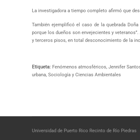
La investigadora a tiempo completo afirmó que desd
También ejemplificó el caso de la quebrada Doña A
porque los dueños son envejecientes y veteranos’’
y terceros pisos, en total desconocimiento de la in
Etiqueta:
Fenómenos atmosféricos
,
Jennifer Santo
urbana
,
Sociología y Ciencias Ambientales
Universidad de Puerto Rico
Recinto de Río Piedras