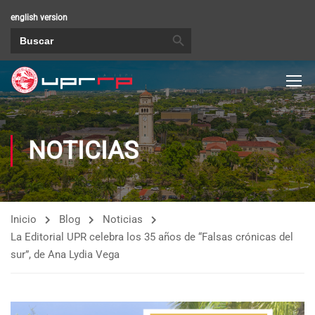
english version
BOTÓN DE BÚSQUEDA
Buscar:
NOTICIAS
Inicio
Blog
Noticias
La Editorial UPR celebra los 35 años de “Falsas crónicas del
sur”, de Ana Lydia Vega