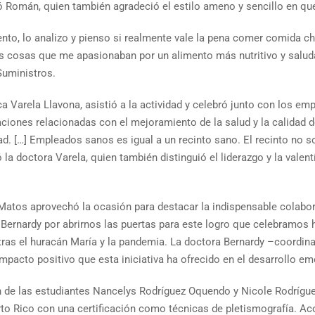
ó Román, quien también agradeció el estilo ameno y sencillo en que
ento, lo analizo y pienso si realmente vale la pena comer comida 
s cosas que me apasionaban por un alimento más nutritivo y saluda
Suministros.
a Varela Llavona, asistió a la actividad y celebró junto con los emp
aciones relacionadas con el mejoramiento de la salud y la calidad d
. […] Empleados sanos es igual a un recinto sano. El recinto no sol
 la doctora Varela, quien también distinguió el liderazgo y la valen
a Matos aprovechó la ocasión para destacar la indispensable colabo
a Bernardy por abrirnos las puertas para este logro que celebramos 
tras el huracán María y la pandemia. La doctora Bernardy –coord
impacto positivo que esta iniciativa ha ofrecido en el desarrollo em
ión de las estudiantes Nancelys Rodríguez Oquendo y Nicole Rodrígu
to Rico con una certificación como técnicas de pletismografía. Acor