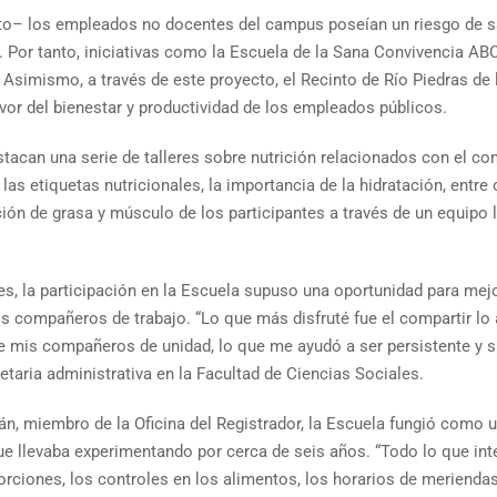
ecto– los empleados no docentes del campus poseían un riesgo de s
 Por tanto, iniciativas como la Escuela de la Sana Convivencia AB
 Asimismo, a través de este proyecto, el Recinto de Río Piedras de
avor del bienestar y productividad de los empleados públicos.
stacan una serie de talleres sobre nutrición relacionados con el con
as etiquetas nutricionales, la importancia de la hidratación, entre o
ión de grasa y músculo de los participantes a través de un equi
s, la participación en la Escuela supuso una oportunidad para mej
s compañeros de trabajo. “Lo que más disfruté fue el compartir lo 
de mis compañeros de unidad, lo que me ayudó a ser persistente y 
taria administrativa en la Facultad de Ciencias Sociales.
án, miembro de la Oficina del Registrador, la Escuela fungió como 
e llevaba experimentando por cerca de seis años. “Todo lo que inte
orciones, los controles en los alimentos, los horarios de meriendas