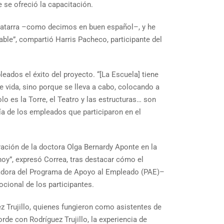
 se ofreció la capacitación.
chatarra –como decimos en buen español–, y he
ble”, compartió Harris Pacheco, participante del
leados el éxito del proyecto. “[La Escuela] tiene
e vida, sino porque se lleva a cabo, colocando a
o es la Torre, el Teatro y las estructuras… son
tía de los empleados que participaron en el
ración de la doctora Olga Bernardy Aponte en la
hoy”, expresó Correa, tras destacar cómo el
inadora del Programa de Apoyo al Empleado (PAE)–
ocional de los participantes.
ez Trujillo, quienes fungieron como asistentes de
de con Rodríguez Trujillo, la experiencia de