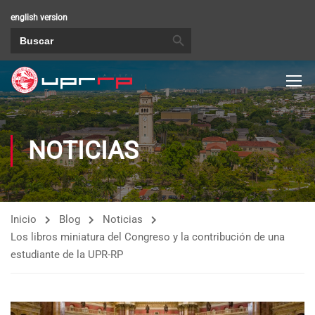
english version
BOTÓN DE BÚSQUEDA
Buscar:
NOTICIAS
Inicio
Blog
Noticias
Los libros miniatura del Congreso y la contribución de una
estudiante de la UPR-RP