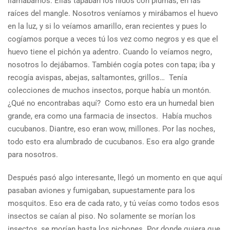
llamábamos. Ellas tapaban los nidos con plumas, en las
raíces del mangle. Nosotros veníamos y mirábamos el huevo
en la luz, y si lo veíamos amarillo, eran recientes y pues lo
cogíamos porque a veces tú los vez como negros y es que el
huevo tiene el pichón ya adentro. Cuando lo veíamos negro,
nosotros lo dejábamos. También cogía potes con tapa; iba y
recogía avispas, abejas, saltamontes, grillos… Tenía
colecciones de muchos insectos, porque había un montón.
¿Qué no encontrabas aquí? Como esto era un humedal bien
grande, era como una farmacia de insectos. Había muchos
cucubanos. Diantre, eso eran wow, millones. Por las noches,
todo esto era alumbrado de cucubanos. Eso era algo grande
para nosotros.
Después pasó algo interesante, llegó un momento en que aquí
pasaban aviones y fumigaban, supuestamente para los
mosquitos. Eso era de cada rato, y tú veías como todos esos
insectos se caían al piso. No solamente se morían los
insectos, se morían hasta los pichones. Por donde quiera que