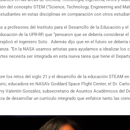
ión del concepto STEM (“Science, Technology, Engineering and Ma
 estudiantes en estas disciplinas en comparación con otros estudiant
ias a profesores del Instituto para el Desarrollo de la Educación y e
ucación de la UPR-RP, que “pensaron que se debería considerar el 
, explicó el ingeniero Soto. Además dijo que en el futuro se deberí
señanza. “En la NASA usamos artistas para ayudarnos a idealizar lo
tes necesita ser integrada en esta nueva tarea que tiene el Depart
re los retos del siglo 21 y el desarrollo de la educación STEAM en
ric, educadora en NASA’s Goddard Space Flight Center; el Dr. Carlos C
Harry Valentín González, subsecretario de Asuntos Académicos del
ia de desarrollar un currículo integrado que enfatice tanto las cien