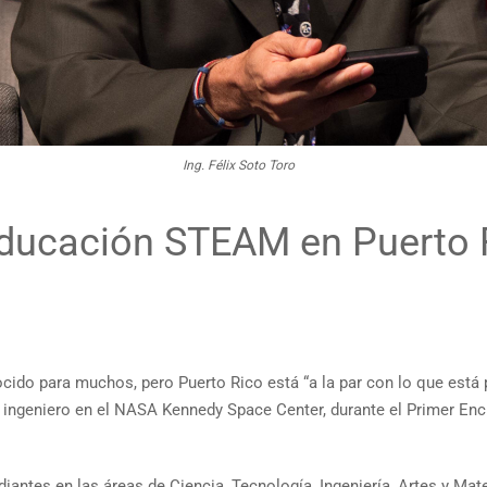
Ing. Félix Soto Toro
educación STEAM en Puerto 
do para muchos, pero Puerto Rico está “a la par con lo que está p
ro, ingeniero en el NASA Kennedy Space Center, durante el Primer E
diantes en las áreas de Ciencia, Tecnología, Ingeniería, Artes y M