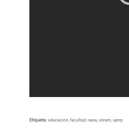
Etiqueta:
educación
,
facultad
,
nasa
,
steam
,
uprrp