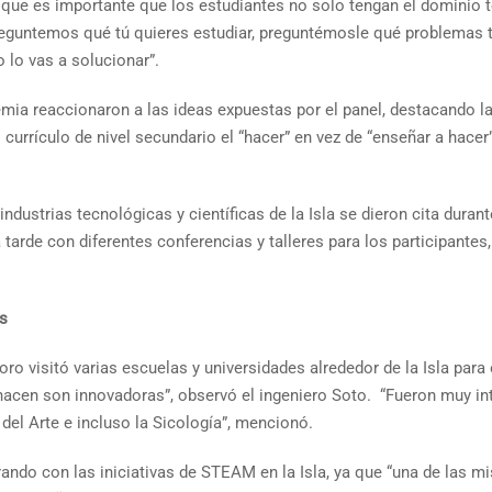
 que es importante que los estudiantes no solo tengan el dominio t
eguntemos qué tú quieres estudiar, preguntémosle qué problemas tú
lo vas a solucionar”.
mia reaccionaron a las ideas expuestas por el panel, destacando l
 currículo de nivel secundario el “hacer” en vez de “enseñar a hacer”
ustrias tecnológicas y científicas de la Isla se dieron cita durant
tarde con diferentes conferencias y talleres para los participantes, 
es
o visitó varias escuelas y universidades alrededor de la Isla para of
hacen son innovadoras”, observó el ingeniero Soto. “Fueron muy int
del Arte e incluso la Sicología”, mencionó.
ndo con las iniciativas de STEAM en la Isla, ya que “una de las m