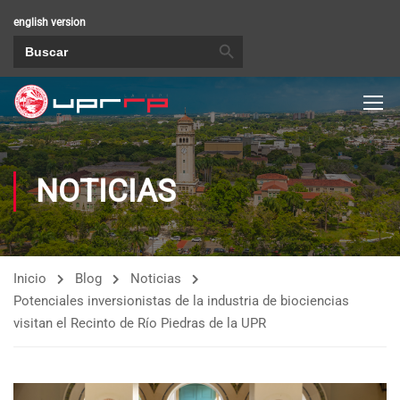
english version
BOTÓN DE BÚSQUEDA
Buscar:
NOTICIAS
Inicio
Blog
Noticias
Potenciales inversionistas de la industria de biociencias
visitan el Recinto de Río Piedras de la UPR