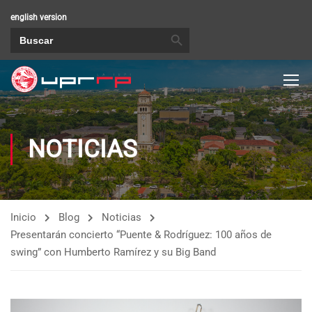
english version
BOTÓN DE BÚSQUEDA
Buscar:
NOTICIAS
Inicio
Blog
Noticias
Presentarán concierto “Puente & Rodríguez: 100 años de
swing” con Humberto Ramírez y su Big Band