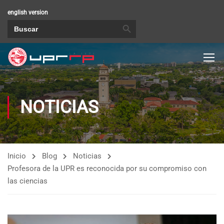
english version
BOTÓN DE BÚSQUEDA
Buscar:
NOTICIAS
Inicio
Blog
Noticias
Profesora de la UPR es reconocida por su compromiso con
las ciencias