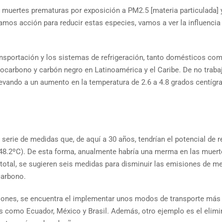
 muertes prematuras por exposición a PM2.5 [materia particulada] y
os acción para reducir estas especies, vamos a ver la influencia si
 transportación y los sistemas de refrigeración, tanto domésticos co
ocarbono y carbón negro en Latinoamérica y el Caribe. De no trabaj
evando a un aumento en la temperatura de 2.6 a 4.8 grados centígra
a serie de medidas que, de aquí a 30 años, tendrían el potencial de
(48.2ºC). De esta forma, anualmente habría una merma en las muert
 total, se sugieren seis medidas para disminuir las emisiones de m
carbono.
iones, se encuentra el implementar unos modos de transporte más e
es como Ecuador, México y Brasil. Además, otro ejemplo es el elimi