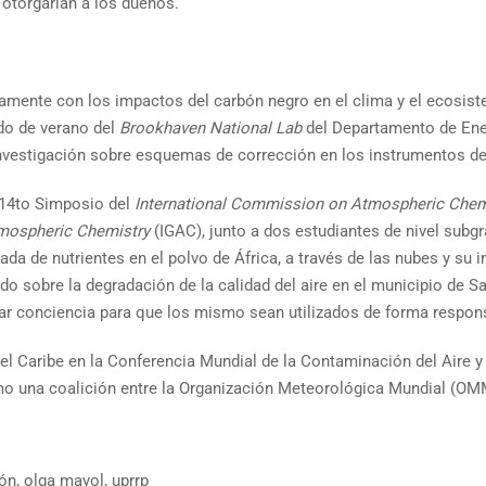
 otorgarían a los dueños.
icamente con los impactos del carbón negro en el clima y el ecosi
ado de verano del
Brookhaven National Lab
del Departamento de Ener
investigación sobre esquemas de corrección en los instrumentos d
l 14to Simposio del
International Commission on Atmospheric Chemi
tmospheric Chemistry
(IGAC), junto a dos estudiantes de nivel subg
egada de nutrientes en el polvo de África, a través de las nubes y 
do sobre la degradación de la calidad del aire en el municipio de S
rear conciencia para que los mismo sean utilizados de forma respon
el Caribe en la Conferencia Mundial de la Contaminación del Aire y 
mo una coalición entre la Organización Meteorológica Mundial (OMM
ión
,
olga mayol
,
uprrp