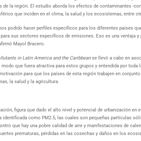
os de la región. El estudio aborda los efectos de contaminantes -co
érico que inciden en el clima, la salud y los ecosistemas, entre ot
s podido hacer perfiles específicos para los diferentes países que
 para sus sectores específicos de emisiones. Eso es una ventaja y
afirmó Mayol Bracero.
llutants in Latin America and the Caribbean
se llevó a cabo en aso
 de modo que fuera atractiva para estos grupos y entendida por toda
e motivación para que los países de esta región trabajen en conjun
as, la salud y la agricultura.
ción, figura que dado el alto nivel y potencial de urbanización en e
a identificada como PM2.5, las cuales son pequeñas partículas sóli
ntró que hay una pobre calidad de aire y manifestaciones de cale
muertes prematuras, pérdidas en las cosechas y daños en los ecosi