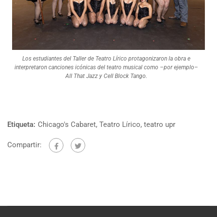
Los estudiantes del Taller de Teatro Lírico protagonizaron la obra e
interpretaron canciones icónicas del teatro musical como –por ejemplo–
All That Jazz y Cell Block Tango.
Etiqueta:
Chicago's Cabaret
,
Teatro Lírico
,
teatro upr
Compartir: