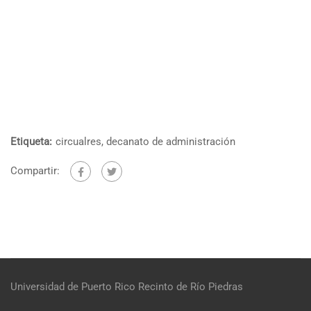
Etiqueta:
circualres
,
decanato de administración
Compartir:
Universidad de Puerto Rico
Recinto de Río Piedras