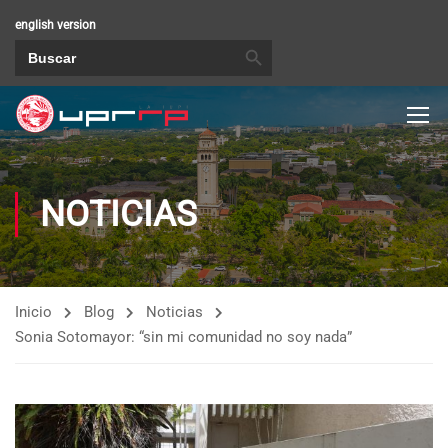
english version
BOTÓN DE BÚSQUEDA
Buscar:
NOTICIAS
Inicio
Blog
Noticias
Sonia Sotomayor: “sin mi comunidad no soy nada”