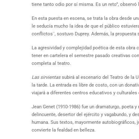
tiene tanto odio por sí misma. Es un reto”, observó l
En esta puesta en escena, se trata la obra desde un
le seducía mucho la idea de que el público estuvier
conflictos¨, sostuvo Duprey. Además, la propuesta se 
La agresividad y complejidad poética de esta obra c
tener en cartelera el semestre pasado creativas c
completa al teatro.
Las sirvientas
subirá al escenario del Teatro de la 
la tarde. La entrada es libre de costo, con un dona
viajará a diferentes centros educativos y culturales d
Jean Genet (1910-1986) fue un dramaturgo, poeta y 
delincuente, desertor del ejército y vagabundo, y de
humana. Sus textos, mayormente autobiográficos, ju
convierte la fealdad en belleza.