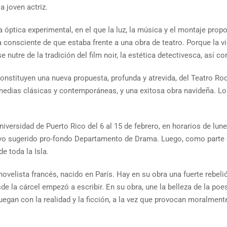
a joven actriz.
a óptica experimental, en el que la luz, la música y el montaje pr
a consciente de que estaba frente a una obra de teatro. Porque la vi
nutre de la tradición del film noir, la estética detectivesca, así co
onstituyen una nueva propuesta, profunda y atrevida, del Teatro Roda
omedias clásicas y contemporáneas, y una exitosa obra navideña. L
Universidad de Puerto Rico del 6 al 15 de febrero, en horarios de lu
tivo sugerido pro-fondo Departamento de Drama. Luego, como parte de
e toda la Isla.
novelista francés, nacido en París. Hay en su obra una fuerte rebe
sde la cárcel empezó a escribir. En su obra, une la belleza de la po
egan con la realidad y la ficción, a la vez que provocan moralmen