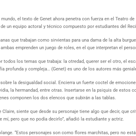
 mundo, el texto de Genet ahora penetra con fuerza en el Teatro de 
y de un equipo actoral y técnico compuesto por estudiantes del Reci
rmanas que trabajan como sirvientas para una dama de la alta burgu
mbas emprenden un juego de roles, en el que interpretan el perso
r todos los temas que trabaja: la otredad, querer ser el otro, el esc
fía profunda y compleja… (Genet) es uno de los autores más geniales 
sobre la desigualdad social. Encierra un fuerte coctel de emocione
vidia, la hermandad, entre otras. Insertarse en la psiquis de estos 
ienes componen los dos elencos que subirán a las tablas.
Claire, siente que desde su personaje tiene algo que decir, que crit
 mí, pero que no podía decirlo”, añadió la estudiante y actriz.
Solange. “Estos personajes son como flores marchitas, pero no est